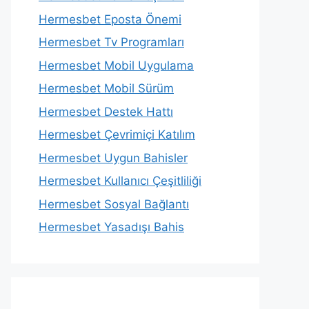
Hermesbet Eposta Önemi
Hermesbet Tv Programları
Hermesbet Mobil Uygulama
Hermesbet Mobil Sürüm
Hermesbet Destek Hattı
Hermesbet Çevrimiçi Katılım
Hermesbet Uygun Bahisler
Hermesbet Kullanıcı Çeşitliliği
Hermesbet Sosyal Bağlantı
Hermesbet Yasadışı Bahis