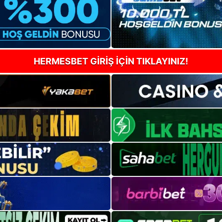
HERMESBET GİRİŞ İÇİN TIKLAYINIZ!