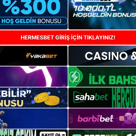
HERMESBET GİRİŞ İÇİN TIKLAYINIZ!