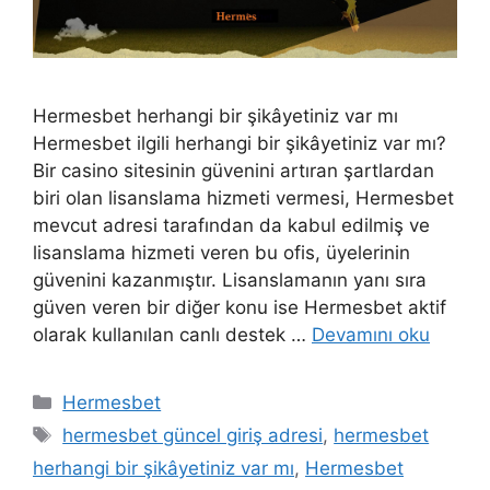
Hermesbet herhangi bir şikâyetiniz var mı
Hermesbet ilgili herhangi bir şikâyetiniz var mı?
Bir casino sitesinin güvenini artıran şartlardan
biri olan lisanslama hizmeti vermesi, Hermesbet
mevcut adresi tarafından da kabul edilmiş ve
lisanslama hizmeti veren bu ofis, üyelerinin
güvenini kazanmıştır. Lisanslamanın yanı sıra
güven veren bir diğer konu ise Hermesbet aktif
olarak kullanılan canlı destek …
Devamını oku
Kategoriler
Hermesbet
Etiketler
hermesbet güncel giriş adresi
,
hermesbet
herhangi bir şikâyetiniz var mı
,
Hermesbet