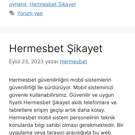
oynanır
,
Hermesbet Şikayet
Yorum yap
Hermesbet Şikayet
Eylül 23, 2023
yazar
Hermesbet
Hermesbet güvenilirliğini mobil sistemlerin
güvenilirliği ile sürdürüyor. Mobil sisteminizi
güvenle kullanabilirsiniz. Güvenilir ve uygun
fiyatlı Hermesbet Şikayet akıllı telefonlara ve
tabletlere erişim geçişi artık daha kolay.
Hermesbet mobil sistem personelinin teknik
konularda bilgi sahibi olması gerekmektedir. Bir
uygulama veya tarayıcı aracılığıyla bu web