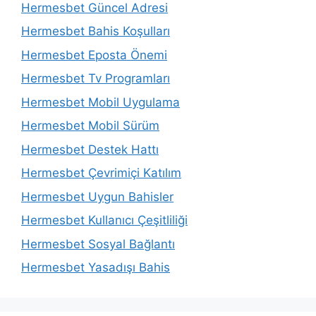
Hermesbet Güncel Adresi
Hermesbet Bahis Koşulları
Hermesbet Eposta Önemi
Hermesbet Tv Programları
Hermesbet Mobil Uygulama
Hermesbet Mobil Sürüm
Hermesbet Destek Hattı
Hermesbet Çevrimiçi Katılım
Hermesbet Uygun Bahisler
Hermesbet Kullanıcı Çeşitliliği
Hermesbet Sosyal Bağlantı
Hermesbet Yasadışı Bahis