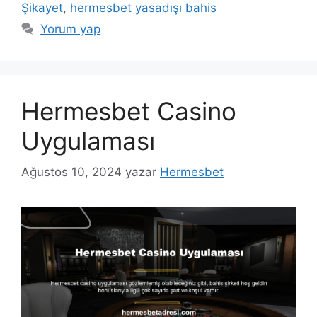
Şikayet
,
hermesbet yasadışı bahis
Yorum yap
Hermesbet Casino
Uygulaması
Ağustos 10, 2024
yazar
Hermesbet