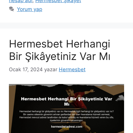
hesap adı
,
Hermesbet Şikayet
Yorum yap
Hermesbet Herhangi
Bir Şikâyetiniz Var Mı
Ocak 17, 2024
yazar
Hermesbet