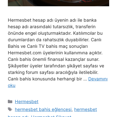
Hermesbet hesap adı üyenin adı ile banka
hesap adı arasındaki tutarsızlık, transferin
önünde engel oluşturmaktadır. Katılımcılar bu
durumlardan da rahatsızlık duyabilirler. Canlı
Bahis ve Canlı TV bahis maç sonuçları
Hermesbet.com üyelerinin kullanımına açıktır.
Canlı bahis önemli finansal kazançlar sunar.
Şikâyetler üyeler tarafından şikâyet sayfası ve
starking forum sayfası aracılığıyla iletilebilir.
Canlı bahis konusunda herhangi bir …
Devamını
oku
Kategoriler
Hermesbet
Etiketler
hermesbet bahis eğlencesi
,
hermesbet