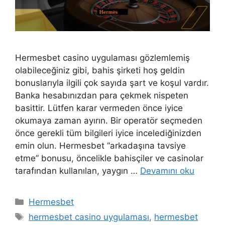
Hermesbet casino uygulaması gözlemlemiş
olabileceğiniz gibi, bahis şirketi hoş geldin
bonuslarıyla ilgili çok sayıda şart ve koşul vardır.
Banka hesabınızdan para çekmek nispeten
basittir. Lütfen karar vermeden önce iyice
okumaya zaman ayırın. Bir operatör seçmeden
önce gerekli tüm bilgileri iyice incelediğinizden
emin olun. Hermesbet “arkadaşına tavsiye
etme” bonusu, öncelikle bahisçiler ve casinolar
tarafından kullanılan, yaygın …
Devamını oku
Kategoriler
Hermesbet
Etiketler
hermesbet casino uygulaması
,
hermesbet