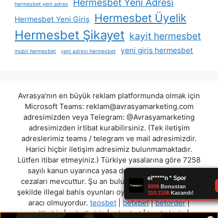
Hermesbet Yeni Adresi
hermesbet yeni adres
Hermesbet Üyelik
Hermesbet Yeni Giriş
Hermesbet Şikayet
kayit hermesbet
yeni giris hermesbet
mobil hermesbet
yeni adresi hermesbet
Avrasya'nın en büyük reklam platformunda olmak için
Microsoft Teams:
reklam@avrasyamarketing.com
adresimizden veya Telegram: @Avrasyamarketing
adresimizden irtibat kurabilirsiniz. (Tek iletişim
adreslerimiz teams / telegram ve mail adresimizdir.
Harici hiçbir iletişim adresimiz bulunmamaktadır.
Lütfen itibar etmeyiniz.) Türkiye yasalarına göre 7258
sayılı kanun uyarınca yasa dışı bahis oynamanın
cezaları mevcuttur. Şu an bulunduğunuz site hiç bir
şekilde illegal bahis oyunları oynatmıyor ve oynamaya
aracı olmuyordur.
teosbet
|
betxbet
|
betorder
|
maltbahis
|
yakutbahis
|
rekorbet
|
tombalavip
|