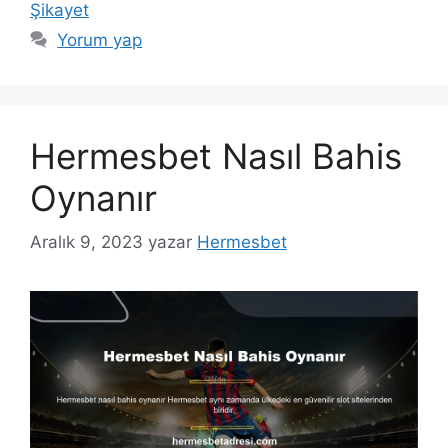
Şikayet
Yorum yap
Hermesbet Nasıl Bahis
Oynanır
Aralık 9, 2023
yazar
Hermesbet