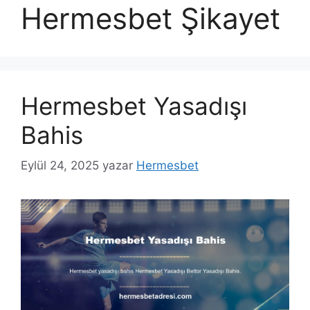
Hermesbet Şikayet
Hermesbet Yasadışı
Bahis
Eylül 24, 2025
yazar
Hermesbet