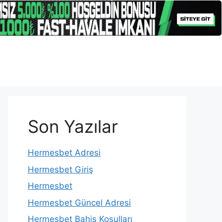
Son Yazılar
Hermesbet Adresi
Hermesbet Giriş
Hermesbet
Hermesbet Güncel Adresi
Hermesbet Bahis Koşulları