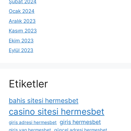
Şubat 2024
Ocak 2024
Aralık 2023
Kasım 2023
Ekim 2023
Eylül 2023
Etiketler
bahis sitesi hermesbet
casino sitesi hermesbet
giris hermesbet
giris adresi hermesbet
giris yap hermesbet
güncel adresi hermesbet