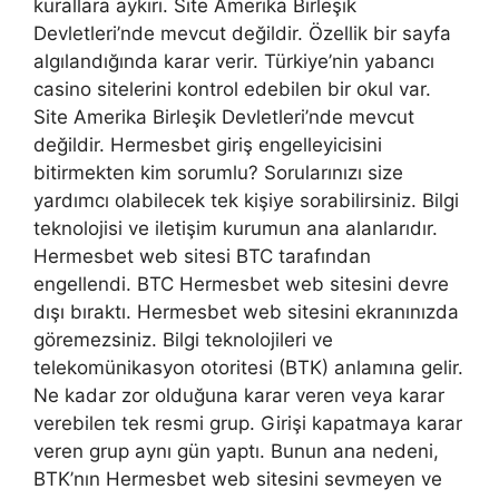
kurallara aykırı. Site Amerika Birleşik
Devletleri’nde mevcut değildir. Özellik bir sayfa
algılandığında karar verir. Türkiye’nin yabancı
casino sitelerini kontrol edebilen bir okul var.
Site Amerika Birleşik Devletleri’nde mevcut
değildir. Hermesbet giriş engelleyicisini
bitirmekten kim sorumlu? Sorularınızı size
yardımcı olabilecek tek kişiye sorabilirsiniz. Bilgi
teknolojisi ve iletişim kurumun ana alanlarıdır.
Hermesbet web sitesi BTC tarafından
engellendi. BTC Hermesbet web sitesini devre
dışı bıraktı. Hermesbet web sitesini ekranınızda
göremezsiniz. Bilgi teknolojileri ve
telekomünikasyon otoritesi (BTK) anlamına gelir.
Ne kadar zor olduğuna karar veren veya karar
verebilen tek resmi grup. Girişi kapatmaya karar
veren grup aynı gün yaptı. Bunun ana nedeni,
BTK’nın Hermesbet web sitesini sevmeyen ve