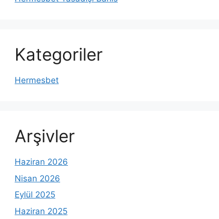
Kategoriler
Hermesbet
Arşivler
Haziran 2026
Nisan 2026
Eylül 2025
Haziran 2025