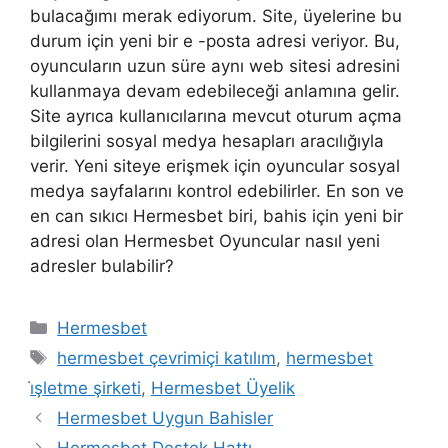
bulacağımı merak ediyorum. Site, üyelerine bu
durum için yeni bir e -posta adresi veriyor. Bu,
oyuncuların uzun süre aynı web sitesi adresini
kullanmaya devam edebileceği anlamına gelir.
Site ayrıca kullanıcılarına mevcut oturum açma
bilgilerini sosyal medya hesapları aracılığıyla
verir. Yeni siteye erişmek için oyuncular sosyal
medya sayfalarını kontrol edebilirler. En son ve
en can sıkıcı Hermesbet biri, bahis için yeni bir
adresi olan Hermesbet Oyuncular nasıl yeni
adresler bulabilir?
Kategoriler
Hermesbet
Etiketler
hermesbet çevrimiçi katılım
,
hermesbet
i̇şletme şirketi
,
Hermesbet Üyelik
Hermesbet Uygun Bahisler
Hermesbet Destek Hattı