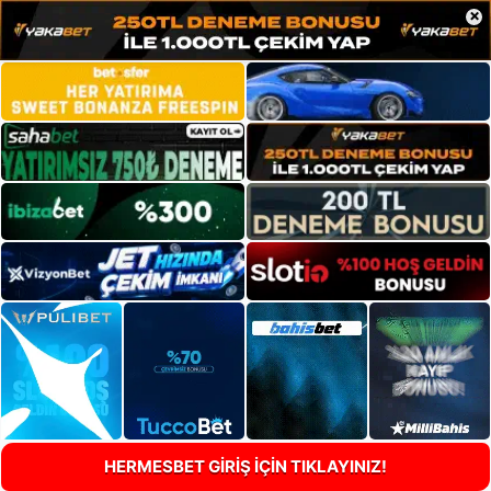
×
HERMESBET GİRİŞ İÇİN TIKLAYINIZ!