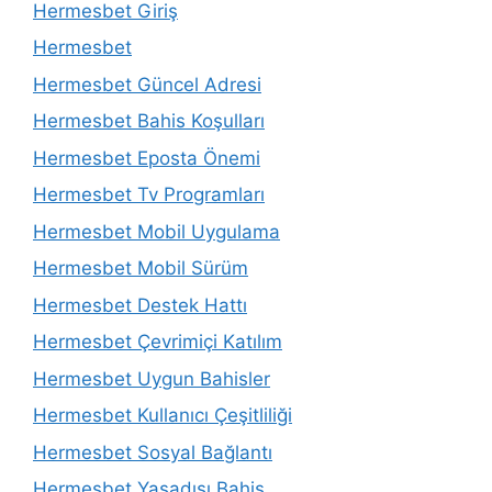
Hermesbet Giriş
Hermesbet
Hermesbet Güncel Adresi
Hermesbet Bahis Koşulları
Hermesbet Eposta Önemi
Hermesbet Tv Programları
Hermesbet Mobil Uygulama
Hermesbet Mobil Sürüm
Hermesbet Destek Hattı
Hermesbet Çevrimiçi Katılım
Hermesbet Uygun Bahisler
Hermesbet Kullanıcı Çeşitliliği
Hermesbet Sosyal Bağlantı
Hermesbet Yasadışı Bahis