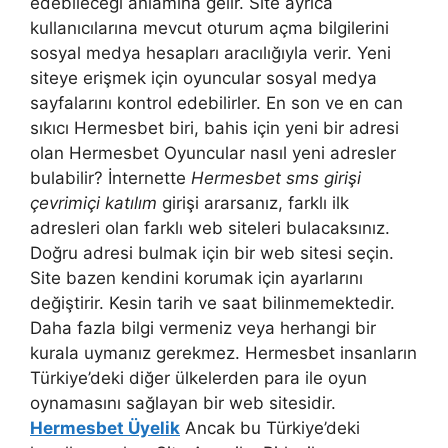
edebileceği anlamına gelir. Site ayrıca
kullanıcılarına mevcut oturum açma bilgilerini
sosyal medya hesapları aracılığıyla verir. Yeni
siteye erişmek için oyuncular sosyal medya
sayfalarını kontrol edebilirler. En son ve en can
sıkıcı Hermesbet biri, bahis için yeni bir adresi
olan Hermesbet Oyuncular nasıl yeni adresler
bulabilir? İnternette
Hermesbet sms girişi
çevrimiçi katılım
girişi ararsanız, farklı ilk
adresleri olan farklı web siteleri bulacaksınız.
Doğru adresi bulmak için bir web sitesi seçin.
Site bazen kendini korumak için ayarlarını
değiştirir. Kesin tarih ve saat bilinmemektedir.
Daha fazla bilgi vermeniz veya herhangi bir
kurala uymanız gerekmez. Hermesbet insanların
Türkiye’deki diğer ülkelerden para ile oyun
oynamasını sağlayan bir web sitesidir.
Hermesbet Üyelik
Ancak bu Türkiye’deki