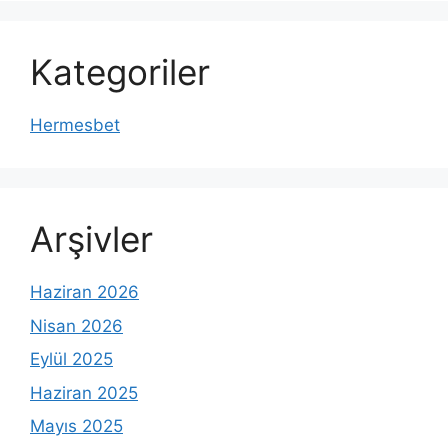
Kategoriler
Hermesbet
Arşivler
Haziran 2026
Nisan 2026
Eylül 2025
Haziran 2025
Mayıs 2025