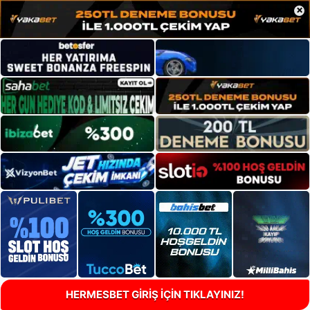
×
HERMESBET GİRİŞ İÇİN TIKLAYINIZ!