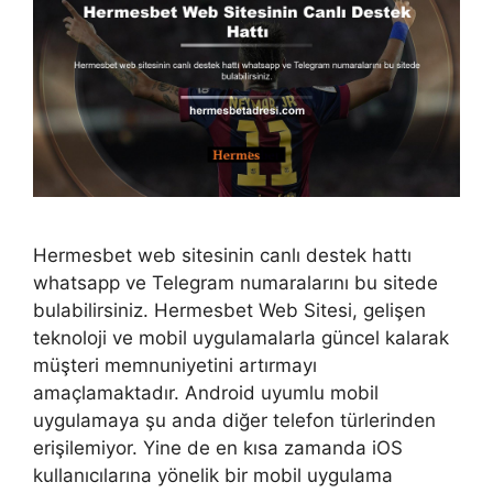
Hermesbet web sitesinin canlı destek hattı
whatsapp ve Telegram numaralarını bu sitede
bulabilirsiniz. Hermesbet Web Sitesi, gelişen
teknoloji ve mobil uygulamalarla güncel kalarak
müşteri memnuniyetini artırmayı
amaçlamaktadır. Android uyumlu mobil
uygulamaya şu anda diğer telefon türlerinden
erişilemiyor. Yine de en kısa zamanda iOS
kullanıcılarına yönelik bir mobil uygulama