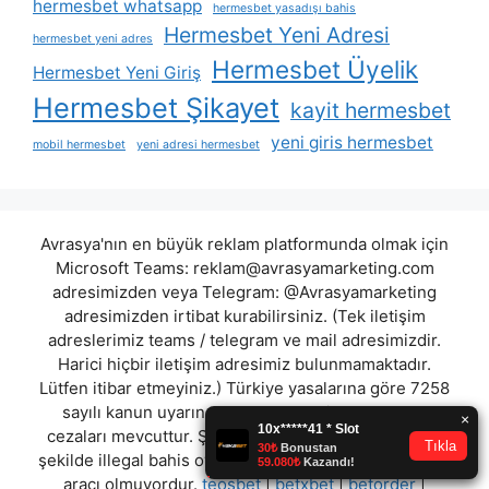
hermesbet whatsapp
hermesbet yasadışı bahis
Hermesbet Yeni Adresi
hermesbet yeni adres
Hermesbet Üyelik
Hermesbet Yeni Giriş
Hermesbet Şikayet
kayit hermesbet
yeni giris hermesbet
mobil hermesbet
yeni adresi hermesbet
Avrasya'nın en büyük reklam platformunda olmak için
Microsoft Teams:
reklam@avrasyamarketing.com
adresimizden veya Telegram: @Avrasyamarketing
adresimizden irtibat kurabilirsiniz. (Tek iletişim
adreslerimiz teams / telegram ve mail adresimizdir.
Harici hiçbir iletişim adresimiz bulunmamaktadır.
Lütfen itibar etmeyiniz.) Türkiye yasalarına göre 7258
sayılı kanun uyarınca yasa dışı bahis oynamanın
cezaları mevcuttur. Şu an bulunduğunuz site hiç bir
şekilde illegal bahis oyunları oynatmıyor ve oynamaya
aracı olmuyordur.
teosbet
|
betxbet
|
betorder
|