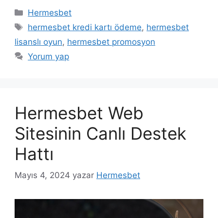
Kategoriler
Hermesbet
Etiketler
hermesbet kredi kartı ödeme
,
hermesbet
lisanslı oyun
,
hermesbet promosyon
Yorum yap
Hermesbet Web
Sitesinin Canlı Destek
Hattı
Mayıs 4, 2024
yazar
Hermesbet