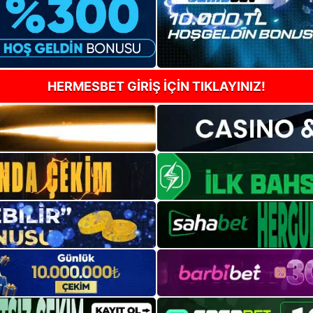
HERMESBET GİRİŞ İÇİN TIKLAYINIZ!