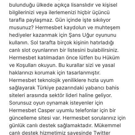
bulunduğu ülkede açıkça lisanslıdır ve kişisel
bilgilerinizi veya ilerlemenizi hiçbir üçüncü
tarafla paylaşmaz. Gün içinde işte sıkılıyor
musunuz? Hermesbet kaydolun ve muhteşem
hediyeler kazanmak için Şans Uğur oyununu
kullanın. Sol tarafta birçok kişinin hatırladığı
canlı slot oyunlarının bir listesini bulabilirsiniz.
Hermesbet katılmadan önce lütfen bu Hüküm
ve Koşulları okuyun. Bu kurallar sizi ve yasal
haklarınızı korumak için tasarlanmıştır.
Hermesbet teknolojik yeniliklere hızla uyum
sağlayarak Türkiye pazarındaki yabancı bahis
siteleri arasında sektör lideri haline geliyor.
Sorunsuz oyun oynamak isteyenler için
Hermesbet Casper uyumlu telefonlar için bir
güncelleme sitesi var. Hermesbet sorularınız için
günlük canlı destek sağlamaktadır. Mükemmel
canlı destek hizmetimiz sayesinde Twitter