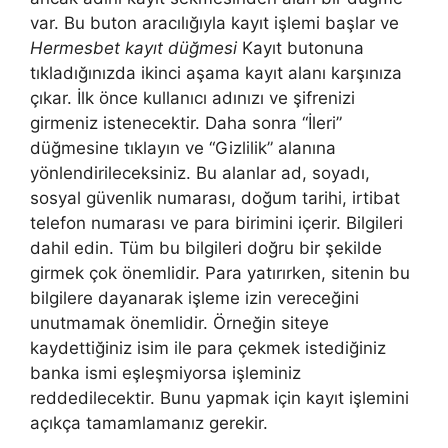
var. Bu buton aracılığıyla kayıt işlemi başlar ve
Hermesbet kayıt düğmesi
Kayıt butonuna
tıkladığınızda ikinci aşama kayıt alanı karşınıza
çıkar. İlk önce kullanıcı adınızı ve şifrenizi
girmeniz istenecektir. Daha sonra “İleri”
düğmesine tıklayın ve “Gizlilik” alanına
yönlendirileceksiniz. Bu alanlar ad, soyadı,
sosyal güvenlik numarası, doğum tarihi, irtibat
telefon numarası ve para birimini içerir. Bilgileri
dahil edin. Tüm bu bilgileri doğru bir şekilde
girmek çok önemlidir. Para yatırırken, sitenin bu
bilgilere dayanarak işleme izin vereceğini
unutmamak önemlidir. Örneğin siteye
kaydettiğiniz isim ile para çekmek istediğiniz
banka ismi eşleşmiyorsa işleminiz
reddedilecektir. Bunu yapmak için kayıt işlemini
açıkça tamamlamanız gerekir.