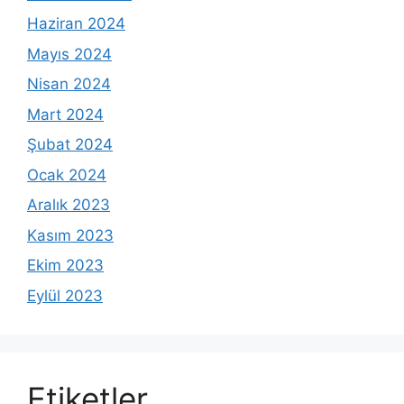
Haziran 2024
Mayıs 2024
Nisan 2024
Mart 2024
Şubat 2024
Ocak 2024
Aralık 2023
Kasım 2023
Ekim 2023
Eylül 2023
Etiketler