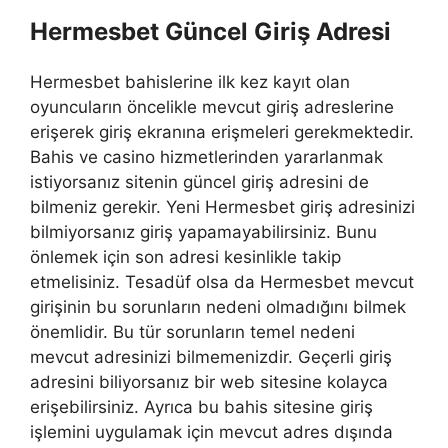
Hermesbet Güncel Giriş Adresi
Hermesbet bahislerine ilk kez kayıt olan
oyuncuların öncelikle mevcut giriş adreslerine
erişerek giriş ekranına erişmeleri gerekmektedir.
Bahis ve casino hizmetlerinden yararlanmak
istiyorsanız sitenin güncel giriş adresini de
bilmeniz gerekir. Yeni Hermesbet giriş adresinizi
bilmiyorsanız giriş yapamayabilirsiniz. Bunu
önlemek için son adresi kesinlikle takip
etmelisiniz. Tesadüf olsa da Hermesbet mevcut
girişinin bu sorunların nedeni olmadığını bilmek
önemlidir. Bu tür sorunların temel nedeni
mevcut adresinizi bilmemenizdir. Geçerli giriş
adresini biliyorsanız bir web sitesine kolayca
erişebilirsiniz. Ayrıca bu bahis sitesine giriş
işlemini uygulamak için mevcut adres dışında