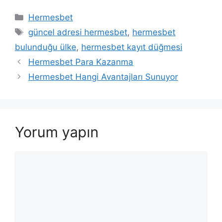
Kategoriler
Hermesbet
Etiketler
güncel adresi hermesbet
,
hermesbet
bulunduğu ülke
,
hermesbet kayıt düğmesi
Hermesbet Para Kazanma
Hermesbet Hangi Avantajları Sunuyor
Yorum yapın
Yorum