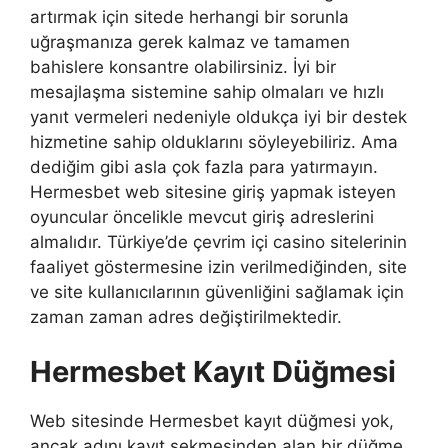
artırmak için sitede herhangi bir sorunla
uğraşmanıza gerek kalmaz ve tamamen
bahislere konsantre olabilirsiniz. İyi bir
mesajlaşma sistemine sahip olmaları ve hızlı
yanıt vermeleri nedeniyle oldukça iyi bir destek
hizmetine sahip olduklarını söyleyebiliriz. Ama
dediğim gibi asla çok fazla para yatırmayın.
Hermesbet web sitesine giriş yapmak isteyen
oyuncular öncelikle mevcut giriş adreslerini
almalıdır. Türkiye’de çevrim içi casino sitelerinin
faaliyet göstermesine izin verilmediğinden, site
ve site kullanıcılarının güvenliğini sağlamak için
zaman zaman adres değiştirilmektedir.
Hermesbet Kayıt Düğmesi
Web sitesinde Hermesbet kayıt düğmesi yok,
ancak adını kayıt sekmesinden alan bir düğme