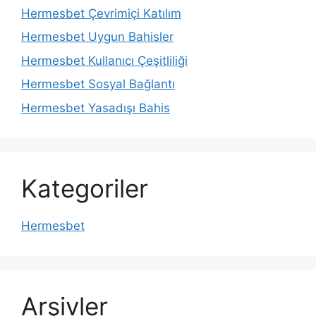
Hermesbet Çevrimiçi Katılım
Hermesbet Uygun Bahisler
Hermesbet Kullanıcı Çeşitliliği
Hermesbet Sosyal Bağlantı
Hermesbet Yasadışı Bahis
Kategoriler
Hermesbet
Arşivler