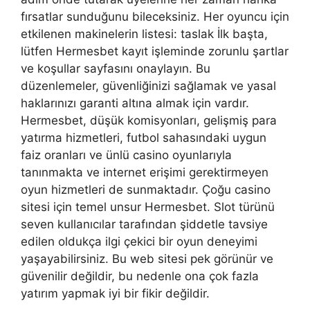
fırsatlar sunduğunu bileceksiniz. Her oyuncu için
etkilenen makinelerin listesi: taslak İlk başta,
lütfen Hermesbet kayıt işleminde zorunlu şartlar
ve koşullar sayfasını onaylayın. Bu
düzenlemeler, güvenliğinizi sağlamak ve yasal
haklarınızı garanti altına almak için vardır.
Hermesbet, düşük komisyonları, gelişmiş para
yatırma hizmetleri, futbol sahasındaki uygun
faiz oranları ve ünlü casino oyunlarıyla
tanınmakta ve internet erişimi gerektirmeyen
oyun hizmetleri de sunmaktadır. Çoğu casino
sitesi için temel unsur Hermesbet. Slot türünü
seven kullanıcılar tarafından şiddetle tavsiye
edilen oldukça ilgi çekici bir oyun deneyimi
yaşayabilirsiniz. Bu web sitesi pek görünür ve
güvenilir değildir, bu nedenle ona çok fazla
yatırım yapmak iyi bir fikir değildir.