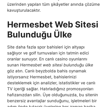
üzerinden yapılan tüm şikâyetler anında çözüme
kavuşturulacaktır.
Hermesbet Web Sitesi
Bulunduğu Ülke
Site daha fazla spor bahisleri için altyapı
sağlıyor ve golf turnuvaları için tatmin edici
oranlar sunuyor. En canlı casino oyunlarını
sunan
Hermesbet web sitesi bulunduğu ülke
göz atın. Canlı beyzbolda bahis oynamak
istiyorsanız Hermesbet, bahislerinizi
desteklemek için analizler, istatistikler ve canlı
TV içeriği sağlar. Hatırladığınız promosyonları
hafızanızdan silin. Üye olduğunuzda, bu sitenin
benzersiz avantajlar sunduğunu, işletmeleri bir
adım önde tutarak üyelerine her zaman harika