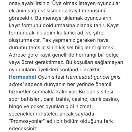
onaylayabilirsiniz. Üye olmak isteyen oyuncular
ekranın sağ üst kısmında kayıt menüsünü
görecektir. Bu menüye tıklamak oyuncuların
kayıt formunu doldurmasına olanak tanır. Kayıt
formundaki ilk adım kullanıcı adı ve şifre
oluşturmaktır. Tek yapmanız gereken hava
durumu temsilcisinin kişisel bilgilerini girmek.
Adrese göre kayıt genellikle herhangi bir belge
veya ücret gerektirmez. Bu koşulları sağlamayan
oyuncuların üyelikleri sonlandırılacaktır.
Hermesbet
Oyun sitesi
Hermesbet güncel giriş
adresi
sadece dünyanın her yerinde önemli
hizmetler sunmakla kalmıyor. Bu bahis sitesi
spor bahisleri, canlı bahis, casino, canlı casino,
bingo ve poker oyunları gibi hizmet
seçeneklerini listeler, ancak sayfada
“Promosyonlar” adlı bir bölüm olduğunu fark
edeceksiniz.