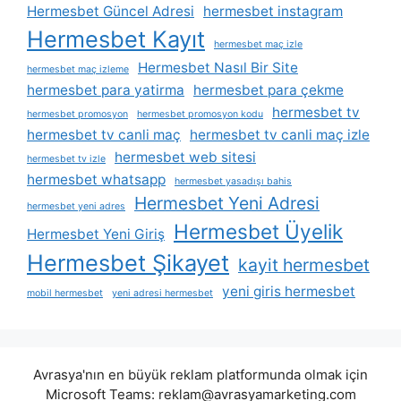
Hermesbet Güncel Adresi
hermesbet instagram
Hermesbet Kayıt
hermesbet maç izle
Hermesbet Nasıl Bir Site
hermesbet maç izleme
hermesbet para yatirma
hermesbet para çekme
hermesbet tv
hermesbet promosyon
hermesbet promosyon kodu
hermesbet tv canli maç
hermesbet tv canli maç izle
hermesbet web sitesi
hermesbet tv izle
hermesbet whatsapp
hermesbet yasadışı bahis
Hermesbet Yeni Adresi
hermesbet yeni adres
Hermesbet Üyelik
Hermesbet Yeni Giriş
Hermesbet Şikayet
kayit hermesbet
yeni giris hermesbet
mobil hermesbet
yeni adresi hermesbet
Avrasya'nın en büyük reklam platformunda olmak için
Microsoft Teams:
reklam@avrasyamarketing.com