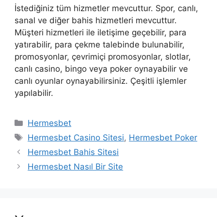
İstediğiniz tüm hizmetler mevcuttur. Spor, canlı,
sanal ve diğer bahis hizmetleri mevcuttur.
Müşteri hizmetleri ile iletişime geçebilir, para
yatırabilir, para çekme talebinde bulunabilir,
promosyonlar, çevrimiçi promosyonlar, slotlar,
canlı casino, bingo veya poker oynayabilir ve
canlı oyunlar oynayabilirsiniz. Çeşitli işlemler
yapılabilir.
Kategoriler
Hermesbet
Etiketler
Hermesbet Casino Sitesi
,
Hermesbet Poker
Hermesbet Bahis Sitesi
Hermesbet Nasıl Bir Site