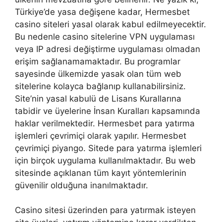
Türkiye’de yasa değişene kadar, Hermesbet
casino siteleri yasal olarak kabul edilmeyecektir.
Bu nedenle casino sitelerine VPN uygulaması
veya IP adresi değiştirme uygulaması olmadan
erişim sağlanamamaktadır. Bu programlar
sayesinde ülkemizde yasak olan tüm web
sitelerine kolayca bağlanıp kullanabilirsiniz.
Site’nin yasal kabulü de Lisans Kurallarına
tabidir ve üyelerine İnsan Kuralları kapsamında
haklar verilmektedir. Hermesbet para yatırma
işlemleri çevrimiçi olarak yapılır. Hermesbet
çevrimiçi piyango. Sitede para yatırma işlemleri
için birçok uygulama kullanılmaktadır. Bu web
sitesinde açıklanan tüm kayıt yöntemlerinin
güvenilir olduğuna inanılmaktadır.
Casino sitesi üzerinden para yatırmak isteyen