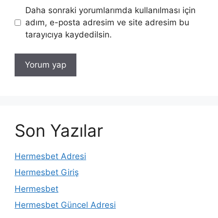
Daha sonraki yorumlarımda kullanılması için
adım, e-posta adresim ve site adresim bu
tarayıcıya kaydedilsin.
Son Yazılar
Hermesbet Adresi
Hermesbet Giriş
Hermesbet
Hermesbet Güncel Adresi