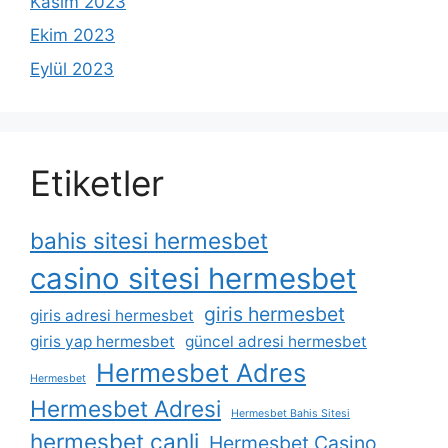
Kasım 2023
Ekim 2023
Eylül 2023
Etiketler
bahis sitesi hermesbet
casino sitesi hermesbet
giris hermesbet
giris adresi hermesbet
giris yap hermesbet
güncel adresi hermesbet
Hermesbet Adres
Hermesbet
Hermesbet Adresi
Hermesbet Bahis Sitesi
hermesbet canli
Hermesbet Casino