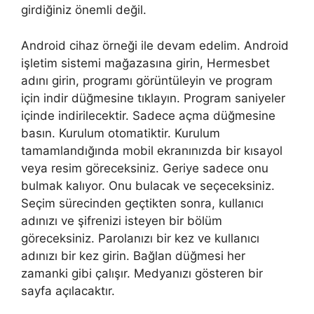
girdiğiniz önemli değil.
Android cihaz örneği ile devam edelim. Android
işletim sistemi mağazasına girin, Hermesbet
adını girin, programı görüntüleyin ve program
için indir düğmesine tıklayın. Program saniyeler
içinde indirilecektir. Sadece açma düğmesine
basın. Kurulum otomatiktir. Kurulum
tamamlandığında mobil ekranınızda bir kısayol
veya resim göreceksiniz. Geriye sadece onu
bulmak kalıyor. Onu bulacak ve seçeceksiniz.
Seçim sürecinden geçtikten sonra, kullanıcı
adınızı ve şifrenizi isteyen bir bölüm
göreceksiniz. Parolanızı bir kez ve kullanıcı
adınızı bir kez girin. Bağlan düğmesi her
zamanki gibi çalışır. Medyanızı gösteren bir
sayfa açılacaktır.