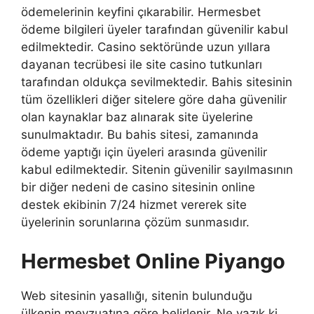
ödemelerinin keyfini çıkarabilir. Hermesbet
ödeme bilgileri üyeler tarafından güvenilir kabul
edilmektedir. Casino sektöründe uzun yıllara
dayanan tecrübesi ile site casino tutkunları
tarafından oldukça sevilmektedir. Bahis sitesinin
tüm özellikleri diğer sitelere göre daha güvenilir
olan kaynaklar baz alınarak site üyelerine
sunulmaktadır. Bu bahis sitesi, zamanında
ödeme yaptığı için üyeleri arasında güvenilir
kabul edilmektedir. Sitenin güvenilir sayılmasının
bir diğer nedeni de casino sitesinin online
destek ekibinin 7/24 hizmet vererek site
üyelerinin sorunlarına çözüm sunmasıdır.
Hermesbet Online Piyango
Web sitesinin yasallığı, sitenin bulunduğu
ülkenin mevzuatına göre belirlenir. Ne yazık ki,