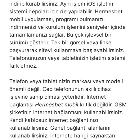
indirip kurabilirsiniz. Aynı işlem iOS işletim
sistemi depoları için de yapılabilir. Hermesbet
mobil uygulaması, programı bulmanızı,
indirmenizi ve kurulum işlemini saniyeler içinde
tamamlamanızı sağlar. Bu çok işlevsel bir
sürümü gösterir. Tek bir görsel veya linke
başvurarak siteyi kullanmaya başlayabilirsiniz.
Telefonunuzun veya tabletinizin işletim sistemi
fark etmez.
Telefon veya tabletinizin markası veya modeli
önemli değil. Cep telefonunun akıllı cihaz
işlevine sahip olması yeterlidir. İnternet
bağlantısı
Hermesbet mobil
kritik değildir. GSM
şirketinin internet bağlantısını kullanabilirsiniz.
Kendi kablosuz internet bağlantınızı
kullanabilirsiniz. Genel bağlantı alanlarını
kullanabilirsiniz. İnternete hangi kaynaktan