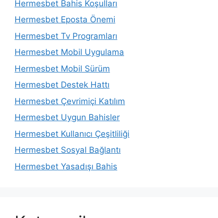
Hermesbet Bahis Koşulları
Hermesbet Eposta Önemi
Hermesbet Tv Programları
Hermesbet Mobil Uygulama
Hermesbet Mobil Sürüm
Hermesbet Destek Hattı
Hermesbet Çevrimiçi Katılım
Hermesbet Uygun Bahisler
Hermesbet Kullanıcı Çeşitliliği
Hermesbet Sosyal Bağlantı
Hermesbet Yasadışı Bahis