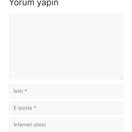
Yorum yapın
Yorum
İsim
E-
posta
İnternet
sitesi