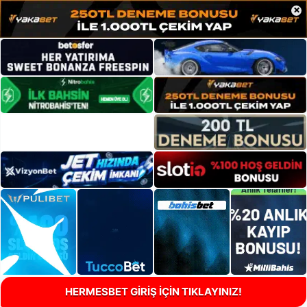
×
HERMESBET GİRİŞ İÇİN TIKLAYINIZ!