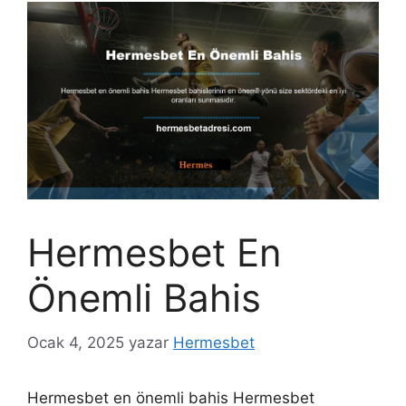
Hermesbet En
Önemli Bahis
Ocak 4, 2025
yazar
Hermesbet
Hermesbet en önemli bahis Hermesbet