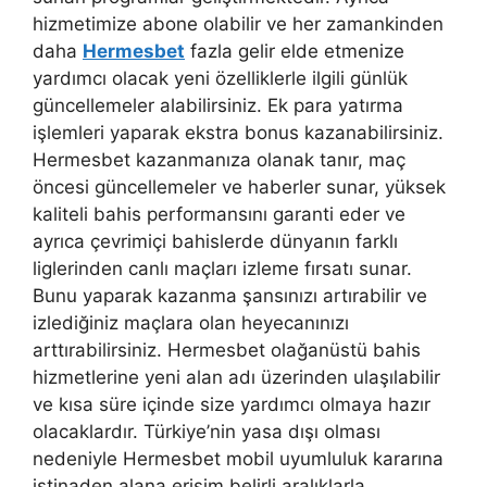
hizmetimize abone olabilir ve her zamankinden
daha
Hermesbet
fazla gelir elde etmenize
yardımcı olacak yeni özelliklerle ilgili günlük
güncellemeler alabilirsiniz. Ek para yatırma
işlemleri yaparak ekstra bonus kazanabilirsiniz.
Hermesbet kazanmanıza olanak tanır, maç
öncesi güncellemeler ve haberler sunar, yüksek
kaliteli bahis performansını garanti eder ve
ayrıca çevrimiçi bahislerde dünyanın farklı
liglerinden canlı maçları izleme fırsatı sunar.
Bunu yaparak kazanma şansınızı artırabilir ve
izlediğiniz maçlara olan heyecanınızı
arttırabilirsiniz. Hermesbet olağanüstü bahis
hizmetlerine yeni alan adı üzerinden ulaşılabilir
ve kısa süre içinde size yardımcı olmaya hazır
olacaklardır. Türkiye’nin yasa dışı olması
nedeniyle Hermesbet mobil uyumluluk kararına
istinaden alana erişim belirli aralıklarla