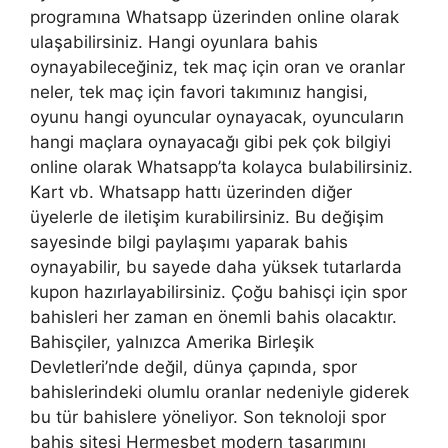
programına Whatsapp üzerinden online olarak
ulaşabilirsiniz. Hangi oyunlara bahis
oynayabileceğiniz, tek maç için oran ve oranlar
neler, tek maç için favori takımınız hangisi,
oyunu hangi oyuncular oynayacak, oyuncuların
hangi maçlara oynayacağı gibi pek çok bilgiyi
online olarak Whatsapp’ta kolayca bulabilirsiniz.
Kart vb. Whatsapp hattı üzerinden diğer
üyelerle de iletişim kurabilirsiniz. Bu değişim
sayesinde bilgi paylaşımı yaparak bahis
oynayabilir, bu sayede daha yüksek tutarlarda
kupon hazırlayabilirsiniz. Çoğu bahisçi için spor
bahisleri her zaman en önemli bahis olacaktır.
Bahisçiler, yalnızca Amerika Birleşik
Devletleri’nde değil, dünya çapında, spor
bahislerindeki olumlu oranlar nedeniyle giderek
bu tür bahislere yöneliyor. Son teknoloji spor
bahis sitesi Hermesbet modern tasarımını