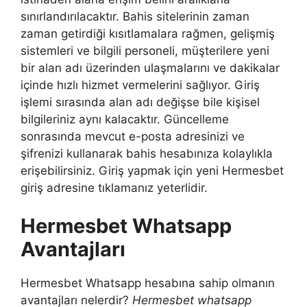
sınırlandırılacaktır. Bahis sitelerinin zaman
zaman getirdiği kısıtlamalara rağmen, gelişmiş
sistemleri ve bilgili personeli, müşterilere yeni
bir alan adı üzerinden ulaşmalarını ve dakikalar
içinde hızlı hizmet vermelerini sağlıyor. Giriş
işlemi sırasında alan adı değişse bile kişisel
bilgileriniz aynı kalacaktır. Güncelleme
sonrasında mevcut e-posta adresinizi ve
şifrenizi kullanarak bahis hesabınıza kolaylıkla
erişebilirsiniz. Giriş yapmak için yeni Hermesbet
giriş adresine tıklamanız yeterlidir.
Hermesbet Whatsapp
Avantajları
Hermesbet Whatsapp hesabına sahip olmanın
avantajları nelerdir?
Hermesbet whatsapp