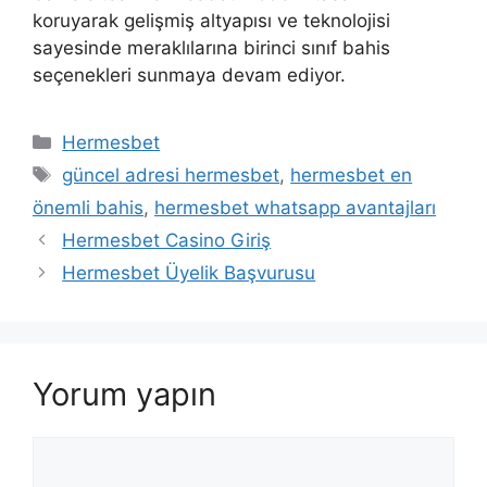
koruyarak gelişmiş altyapısı ve teknolojisi
sayesinde meraklılarına birinci sınıf bahis
seçenekleri sunmaya devam ediyor.
Kategoriler
Hermesbet
Etiketler
güncel adresi hermesbet
,
hermesbet en
önemli bahis
,
hermesbet whatsapp avantajları
Hermesbet Casino Giriş
Hermesbet Üyelik Başvurusu
Yorum yapın
Yorum