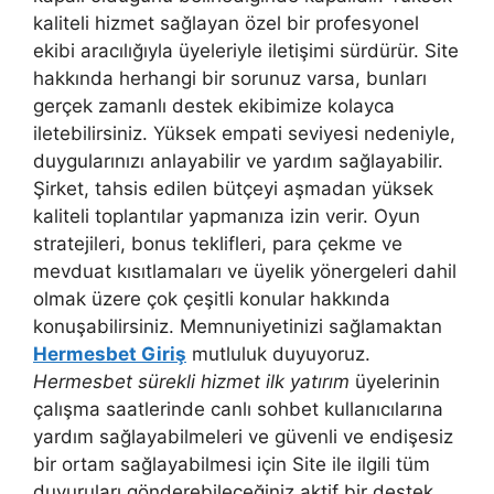
kaliteli hizmet sağlayan özel bir profesyonel
ekibi aracılığıyla üyeleriyle iletişimi sürdürür. Site
hakkında herhangi bir sorunuz varsa, bunları
gerçek zamanlı destek ekibimize kolayca
iletebilirsiniz. Yüksek empati seviyesi nedeniyle,
duygularınızı anlayabilir ve yardım sağlayabilir.
Şirket, tahsis edilen bütçeyi aşmadan yüksek
kaliteli toplantılar yapmanıza izin verir. Oyun
stratejileri, bonus teklifleri, para çekme ve
mevduat kısıtlamaları ve üyelik yönergeleri dahil
olmak üzere çok çeşitli konular hakkında
konuşabilirsiniz. Memnuniyetinizi sağlamaktan
Hermesbet Giriş
mutluluk duyuyoruz.
Hermesbet sürekli hizmet ilk yatırım
üyelerinin
çalışma saatlerinde canlı sohbet kullanıcılarına
yardım sağlayabilmeleri ve güvenli ve endişesiz
bir ortam sağlayabilmesi için Site ile ilgili tüm
duyuruları gönderebileceğiniz aktif bir destek