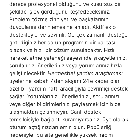
derece profesyonel olduğunu ve kusursuz bir
şekilde işlev gördüğünü keşfedeceksiniz.
Problem çözme zihniyeti ve başkalarının
duygularını derinlemesine anladı. Aktif ekip
destekleyici ve sevimli. Gerçek zamanlı desteğe
getirdiğiniz her sorun programın bir parçası
olacak ve hızlı bir çözüm sunulacaktır. Hızlı
hareket etme yeteneği sayesinde şikayetleriniz,
sorularınız, önerileriniz veya yorumlarınız hızla
geliştirilecektir.
Hermesbet yardım araştırması
üyelerine sabah 7’den akşam 24’e kadar olan
özel bir yardım hattı aracılığıyla çevrimiçi destek
sağlar. Yorumlarınızı, önerilerinizi, sorularınızı
veya diğer bildirimlerinizi paylaşmak için bize
ulaşmaktan çekinmeyin. Canlı destek
temsilcisiyle bağlantı kuramıyorsanız, üye olarak
oturum açtığınızdan emin olun. Popülerliği
nedeniyle, bu site genellikle yüksek hacim