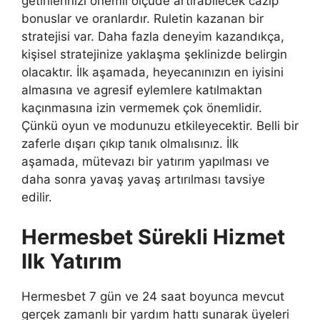
getirilerinizi önemli ölçüde artırabilecek cazip
bonuslar ve oranlardır. Ruletin kazanan bir
stratejisi var. Daha fazla deneyim kazandıkça,
kişisel stratejinize yaklaşma şeklinizde belirgin
olacaktır. İlk aşamada, heyecanınızın en iyisini
almasına ve agresif eylemlere katılmaktan
kaçınmasına izin vermemek çok önemlidir.
Çünkü oyun ve modunuzu etkileyecektir. Belli bir
zaferle dışarı çıkıp tanık olmalısınız. İlk
aşamada, mütevazı bir yatırım yapılması ve
daha sonra yavaş yavaş artırılması tavsiye
edilir.
Hermesbet Sürekli Hizmet
Ilk Yatırım
Hermesbet 7 gün ve 24 saat boyunca mevcut
gerçek zamanlı bir yardım hattı sunarak üyeleri