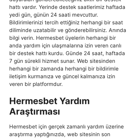
hattı vardır. Yerinde destek saatlerimiz haftada
yedi gün, günün 24 saati mevcuttur.
Bildirimlerinizi tercih ettiğiniz herhangi bir saat
diliminde uzatabilir ve gönderebilirsiniz. Anında
bilgi verin. Hermesbet üyelerin herhangi bir
anda yardım için ulaşmalarına izin veren canlı
bir destek hattı kurdu. Günde 24 saat, haftada
7 gün sürekli hizmet sunar. Web sitesinden
herhangi bir zamanda herhangi bir bildirimle
iletişim kurmanıza ve güncel kalmanıza izin
veren bir platformdur.
Hermesbet Yardım
Araştırması
Hermesbet için gerçek zamanlı yardım üzerine
araştırma yaptığınızda, web sitesinin son