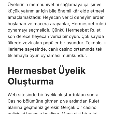
Üyelerinin memnuniyetini sağlamaya çalışır ve
küçük yatırımlar için bile önemli kâr elde etmeyi
amaçlamaktadır. Heyecan verici deneyimlerden
hoşlanan ve macera arayanlar, Hermesbet ruleti
oynamayı seçmelidir. Çünkü Hermesbet Ruleti
son derece heyecan verici bir oyun. Çok sayıda
ülkede zevk alan popüler bir oyundur. Teknolojik
ilerleme sayesinde, canlı casino ortamında tek
tıklamayla oyun oynaması mümkündür.
Hermesbet Üyelik
Oluşturma
Web sitesinde bir üyelik oluşturduktan sonra,
Casino bölümüne gitmeniz ve ardından Rulet
alanına geçmeniz gerekir. Gerçek bir casino
gelişinizi hevesle bekliyor. Masa sizi bir rulet