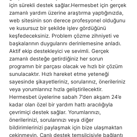
için sürekli destek sağlar.Hermesbet için gerçek
zamanlı yardım üzerine araştırma yaptığınızda,
web sitesinin son derece profesyonel olduğunu
ve kusursuz bir şekilde işlev gördüğünü
keşfedeceksiniz. Problem çözme zihniyeti ve
başkalarının duygularını derinlemesine anladı.
Aktif ekip destekleyici ve sevimli. Gerçek
zamanlı desteğe getirdiğiniz her sorun
programın bir parçası olacak ve hızlı bir çözüm
sunulacaktır. Hızlı hareket etme yeteneği
sayesinde şikayetleriniz, sorularınız, önerileriniz
veya yorumlarınız hızla geliştirilecektir.
Hermesbet üyelerine sabah 7’den akşam 24’e
kadar olan özel bir yardım hattı aracılığıyla
çevrimiçi destek sağlar. Yorumlarınızı,
önerilerinizi, sorularınızı veya diğer
bildirimlerinizi paylaşmak için bize ulaşmaktan
çekinmeyin. Canlı destek temsilcisiyle bağlantı