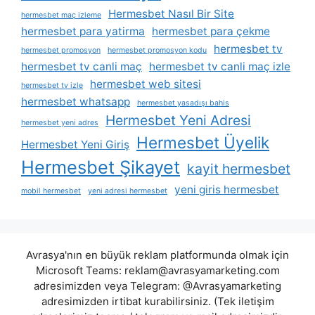
Hermesbet Nasıl Bir Site
hermesbet maç izleme
hermesbet para yatirma
hermesbet para çekme
hermesbet tv
hermesbet promosyon
hermesbet promosyon kodu
hermesbet tv canli maç
hermesbet tv canli maç izle
hermesbet web sitesi
hermesbet tv izle
hermesbet whatsapp
hermesbet yasadışı bahis
Hermesbet Yeni Adresi
hermesbet yeni adres
Hermesbet Üyelik
Hermesbet Yeni Giriş
Hermesbet Şikayet
kayit hermesbet
yeni giris hermesbet
mobil hermesbet
yeni adresi hermesbet
Avrasya'nın en büyük reklam platformunda olmak için
Microsoft Teams:
reklam@avrasyamarketing.com
adresimizden veya Telegram: @Avrasyamarketing
adresimizden irtibat kurabilirsiniz. (Tek iletişim