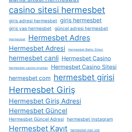
casino sitesi hermesbet
giris hermesbet
giris adresi hermesbet
giris yap hermesbet
güncel adresi hermesbet
Hermesbet Adres
Hermesbet
Hermesbet Adresi
Hermesbet Bahis Sitesi
hermesbet canli
Hermesbet Casino
Hermesbet Casino Sitesi
hermesbet casino oyunları
hermesbet girisi
hermesbet com
Hermesbet Giriş
Hermesbet Giriş Adresi
Hermesbet Güncel
Hermesbet Güncel Adresi
hermesbet instagram
Hermesbet Kayıt
hermesbet maç izle