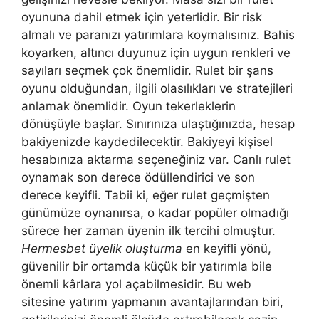
oyununa dahil etmek için yeterlidir. Bir risk
almalı ve paranızı yatırımlara koymalısınız. Bahis
koyarken, altıncı duyunuz için uygun renkleri ve
sayıları seçmek çok önemlidir. Rulet bir şans
oyunu olduğundan, ilgili olasılıkları ve stratejileri
anlamak önemlidir. Oyun tekerleklerin
dönüşüyle ​​başlar. Sınırınıza ulaştığınızda, hesap
bakiyenizde kaydedilecektir. Bakiyeyi kişisel
hesabınıza aktarma seçeneğiniz var. Canlı rulet
oynamak son derece ödüllendirici ve son
derece keyifli. Tabii ki, eğer rulet geçmişten
günümüze oynanırsa, o kadar popüler olmadığı
sürece her zaman üyenin ilk tercihi olmuştur.
Hermesbet üyelik oluşturma
en keyifli yönü,
güvenilir bir ortamda küçük bir yatırımla bile
önemli kârlara yol açabilmesidir. Bu web
sitesine yatırım yapmanın avantajlarından biri,