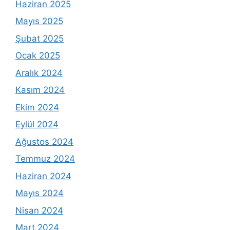
Haziran 2025
Mayıs 2025
Şubat 2025
Ocak 2025
Aralık 2024
Kasım 2024
Ekim 2024
Eylül 2024
Ağustos 2024
Temmuz 2024
Haziran 2024
Mayıs 2024
Nisan 2024
Mart 2024