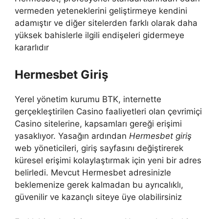
vermeden yeteneklerini geliştirmeye kendini
adamıştır ve diğer sitelerden farklı olarak daha
yüksek bahislerle ilgili endişeleri gidermeye
kararlıdır
Hermesbet Giriş
Yerel yönetim kurumu BTK, internette
gerçekleştirilen Casino faaliyetleri olan çevrimiçi
Casino sitelerine, kapsamları gereği erişimi
yasaklıyor. Yasağın ardından
Hermesbet giriş
web yöneticileri, giriş sayfasını değiştirerek
küresel erişimi kolaylaştırmak için yeni bir adres
belirledi. Mevcut Hermesbet adresinizle
beklemenize gerek kalmadan bu ayrıcalıklı,
güvenilir ve kazançlı siteye üye olabilirsiniz