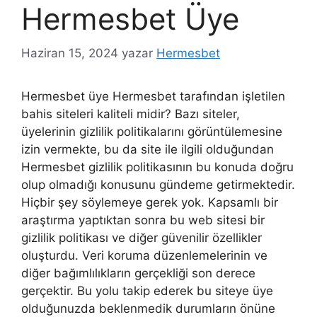
Hermesbet Üye
Haziran 15, 2024
yazar
Hermesbet
Hermesbet üye Hermesbet tarafından işletilen
bahis siteleri kaliteli midir? Bazı siteler,
üyelerinin gizlilik politikalarını görüntülemesine
izin vermekte, bu da site ile ilgili olduğundan
Hermesbet gizlilik politikasının bu konuda doğru
olup olmadığı konusunu gündeme getirmektedir.
Hiçbir şey söylemeye gerek yok. Kapsamlı bir
araştırma yaptıktan sonra bu web sitesi bir
gizlilik politikası ve diğer güvenilir özellikler
oluşturdu. Veri koruma düzenlemelerinin ve
diğer bağımlılıkların gerçekliği son derece
gerçektir. Bu yolu takip ederek bu siteye üye
olduğunuzda beklenmedik durumların önüne