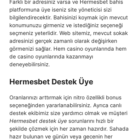
Farklı bir adresiniz varsa ve Hermesbet bahis
platformuna üye iseniz site yöneticisi sizi
bilgilendirecektir. Bahisinizi koymak için mevcut
konumunuzu girmeniz ve istediğiniz seçeneği
seçmeniz yeterlidir. Web sitemiz, mevcut sokak
adresinizi gerçek zamanlı olarak değişirken
görmenizi sağlar. Hem casino oyunlarında hem
de casino oyunlarında kazanmayı
deneyebilirsiniz.
Hermesbet Destek Üye
Oranlarınızı arttırmak için nitro özellikli bonus
seçeneğinden yararlanabilirsiniz. Ayrıca canlı
destek ekibimiz size yardımcı olmak ve müşteri
Hermesbet destek üye
sorunlarını hızlı bir
şekilde çözmek için her zaman hazırdır. Sahada
hazır bulunan ve günün veya gecenin her