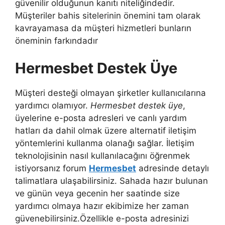
güvenilir olduğunun kanıtı niteliğindedir.
Müşteriler bahis sitelerinin önemini tam olarak
kavrayamasa da müşteri hizmetleri bunların
öneminin farkındadır
Hermesbet Destek Üye
Müşteri desteği olmayan şirketler kullanıcılarına
yardımcı olamıyor.
Hermesbet destek üye
,
üyelerine e-posta adresleri ve canlı yardım
hatları da dahil olmak üzere alternatif iletişim
yöntemlerini kullanma olanağı sağlar. İletişim
teknolojisinin nasıl kullanılacağını öğrenmek
istiyorsanız forum
Hermesbet
adresinde detaylı
talimatlara ulaşabilirsiniz. Sahada hazır bulunan
ve günün veya gecenin her saatinde size
yardımcı olmaya hazır ekibimize her zaman
güvenebilirsiniz.Özellikle e-posta adresinizi