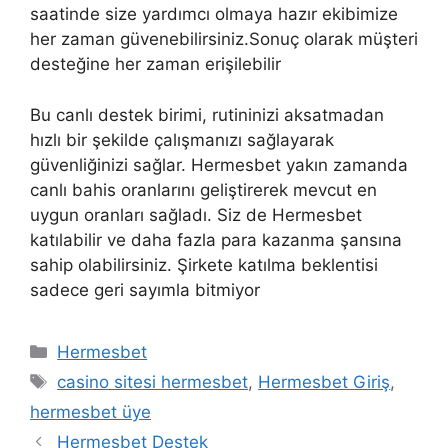
saatinde size yardımcı olmaya hazır ekibimize
her zaman güvenebilirsiniz.Sonuç olarak müşteri
desteğine her zaman erişilebilir
Bu canlı destek birimi, rutininizi aksatmadan
hızlı bir şekilde çalışmanızı sağlayarak
güvenliğinizi sağlar. Hermesbet yakın zamanda
canlı bahis oranlarını geliştirerek mevcut en
uygun oranları sağladı. Siz de Hermesbet
katılabilir ve daha fazla para kazanma şansına
sahip olabilirsiniz. Şirkete katılma beklentisi
sadece geri sayımla bitmiyor
Kategoriler
Hermesbet
Etiketler
casino sitesi hermesbet
,
Hermesbet Giriş
,
hermesbet üye
Hermesbet Destek