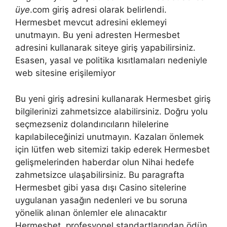
üye
.com giriş adresi olarak belirlendi.
Hermesbet mevcut adresini eklemeyi
unutmayın. Bu yeni adresten Hermesbet
adresini kullanarak siteye giriş yapabilirsiniz.
Esasen, yasal ve politika kısıtlamaları nedeniyle
web sitesine erişilemiyor
Bu yeni giriş adresini kullanarak Hermesbet giriş
bilgilerinizi zahmetsizce alabilirsiniz. Doğru yolu
seçmezseniz dolandırıcıların hilelerine
kapılabileceğinizi unutmayın. Kazaları önlemek
için lütfen web sitemizi takip ederek Hermesbet
gelişmelerinden haberdar olun Nihai hedefe
zahmetsizce ulaşabilirsiniz. Bu paragrafta
Hermesbet gibi yasa dışı Casino sitelerine
uygulanan yasağın nedenleri ve bu soruna
yönelik alınan önlemler ele alınacaktır
Hermesbet, profesyonel standartlarından ödün