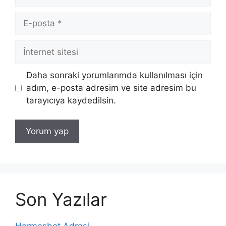
E-
posta
İnternet
sitesi
Daha sonraki yorumlarımda kullanılması için
adım, e-posta adresim ve site adresim bu
tarayıcıya kaydedilsin.
Son Yazılar