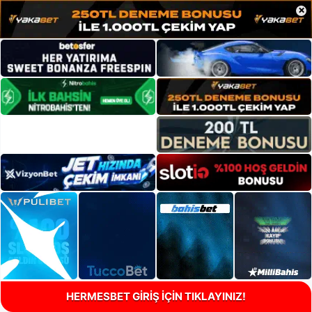
×
HERMESBET GİRİŞ İÇİN TIKLAYINIZ!