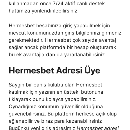
kullanmadan önce 7/24 aktif canlı destek
hattımıza yönlendirilebilirsiniz
Hermesbet hesabınıza giriş yapabilmek için
mevcut konumunuzdan giriş bilgilerinizi girmeniz
gerekmektedir. Hermesbet çok sayıda avantaj
sağlar ancak platformda bir hesap oluşturarak
bu ek avantajlardan da yararlanabilirsiniz
Hermesbet Adresi Üye
Saygın bir bahis kulübü olan Hermesbet
katılmak için yazının en üstteki butonuna
tıklayarak bunu kolayca yapabilirsiniz.
Oynadığınız konumun güvenilir olduğuna
güvenebilirsiniz. Bu platform herkese açık olup
eğlenebilir ve biraz para kazanabilirsiniz
Bugünkü yeni giriş adresimiz
Hermesbet adresi