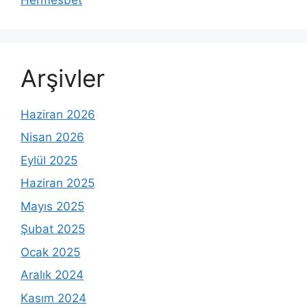
Arşivler
Haziran 2026
Nisan 2026
Eylül 2025
Haziran 2025
Mayıs 2025
Şubat 2025
Ocak 2025
Aralık 2024
Kasım 2024