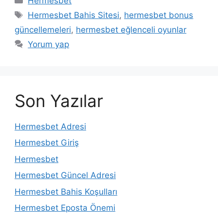
Hermesbet
Etiketler
Hermesbet Bahis Sitesi
,
hermesbet bonus
güncellemeleri
,
hermesbet eğlenceli oyunlar
Yorum yap
Son Yazılar
Hermesbet Adresi
Hermesbet Giriş
Hermesbet
Hermesbet Güncel Adresi
Hermesbet Bahis Koşulları
Hermesbet Eposta Önemi