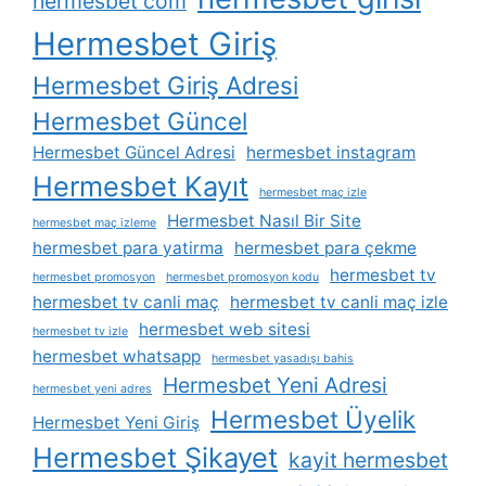
hermesbet com
Hermesbet Giriş
Hermesbet Giriş Adresi
Hermesbet Güncel
Hermesbet Güncel Adresi
hermesbet instagram
Hermesbet Kayıt
hermesbet maç izle
Hermesbet Nasıl Bir Site
hermesbet maç izleme
hermesbet para yatirma
hermesbet para çekme
hermesbet tv
hermesbet promosyon
hermesbet promosyon kodu
hermesbet tv canli maç
hermesbet tv canli maç izle
hermesbet web sitesi
hermesbet tv izle
hermesbet whatsapp
hermesbet yasadışı bahis
Hermesbet Yeni Adresi
hermesbet yeni adres
Hermesbet Üyelik
Hermesbet Yeni Giriş
Hermesbet Şikayet
kayit hermesbet