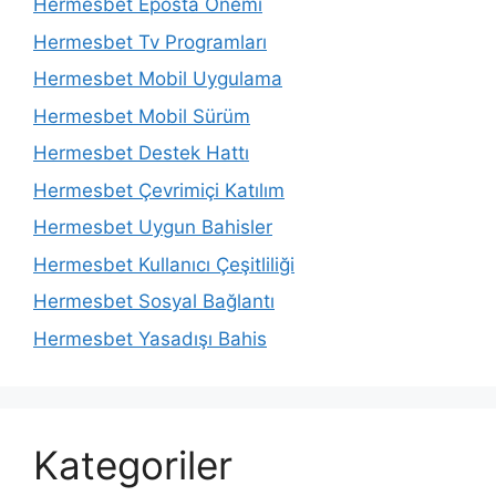
Hermesbet Eposta Önemi
Hermesbet Tv Programları
Hermesbet Mobil Uygulama
Hermesbet Mobil Sürüm
Hermesbet Destek Hattı
Hermesbet Çevrimiçi Katılım
Hermesbet Uygun Bahisler
Hermesbet Kullanıcı Çeşitliliği
Hermesbet Sosyal Bağlantı
Hermesbet Yasadışı Bahis
Kategoriler