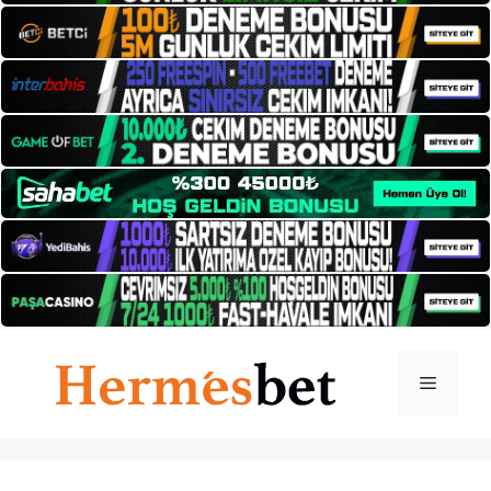
İçeriğe
atla
Menü