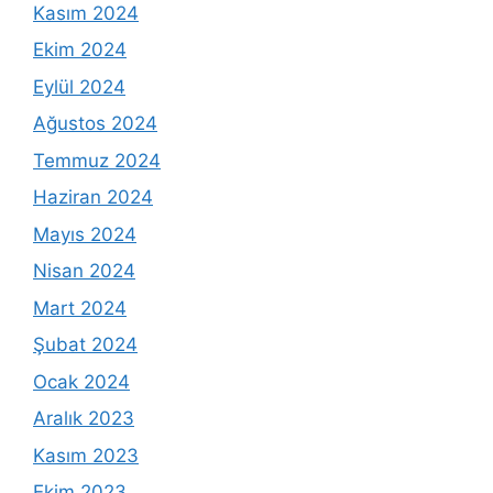
Kasım 2024
Ekim 2024
Eylül 2024
Ağustos 2024
Temmuz 2024
Haziran 2024
Mayıs 2024
Nisan 2024
Mart 2024
Şubat 2024
Ocak 2024
Aralık 2023
Kasım 2023
Ekim 2023