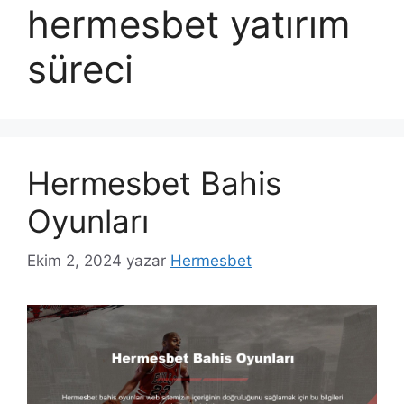
hermesbet yatırım
süreci
Hermesbet Bahis
Oyunları
Ekim 2, 2024
yazar
Hermesbet