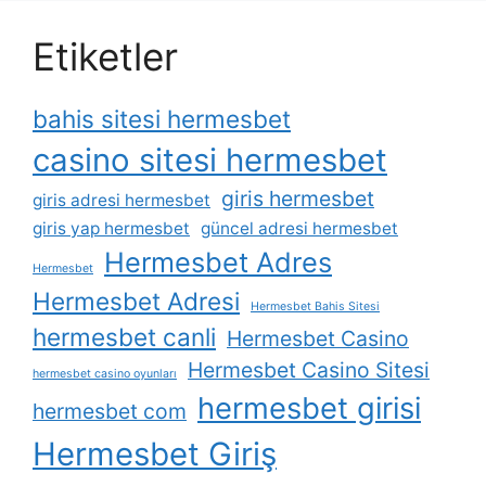
Etiketler
bahis sitesi hermesbet
casino sitesi hermesbet
giris hermesbet
giris adresi hermesbet
giris yap hermesbet
güncel adresi hermesbet
Hermesbet Adres
Hermesbet
Hermesbet Adresi
Hermesbet Bahis Sitesi
hermesbet canli
Hermesbet Casino
Hermesbet Casino Sitesi
hermesbet casino oyunları
hermesbet girisi
hermesbet com
Hermesbet Giriş