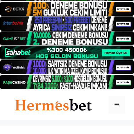
İçeriğe
atla
Menü