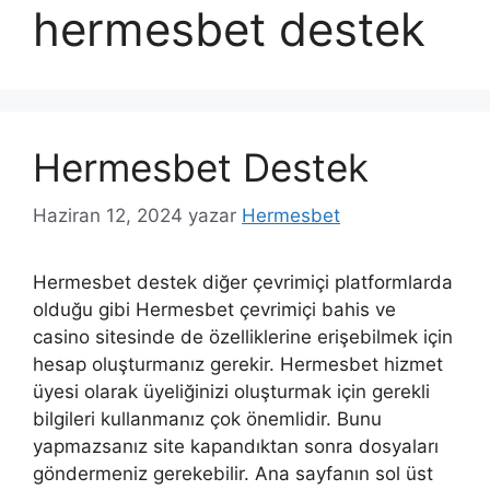
hermesbet destek
Hermesbet Destek
Haziran 12, 2024
yazar
Hermesbet
Hermesbet destek diğer çevrimiçi platformlarda
olduğu gibi Hermesbet çevrimiçi bahis ve
casino sitesinde de özelliklerine erişebilmek için
hesap oluşturmanız gerekir. Hermesbet hizmet
üyesi olarak üyeliğinizi oluşturmak için gerekli
bilgileri kullanmanız çok önemlidir. Bunu
yapmazsanız site kapandıktan sonra dosyaları
göndermeniz gerekebilir. Ana sayfanın sol üst