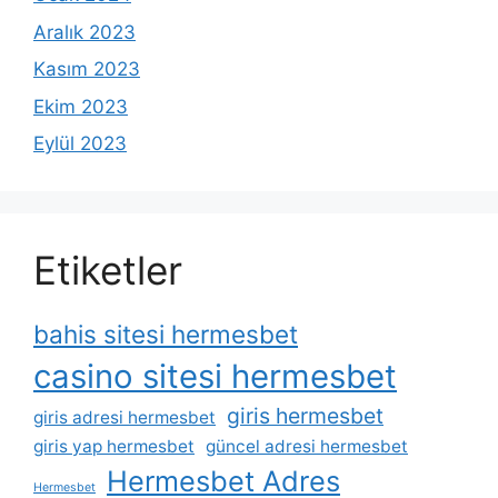
Aralık 2023
Kasım 2023
Ekim 2023
Eylül 2023
Etiketler
bahis sitesi hermesbet
casino sitesi hermesbet
giris hermesbet
giris adresi hermesbet
giris yap hermesbet
güncel adresi hermesbet
Hermesbet Adres
Hermesbet