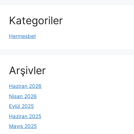
Kategoriler
Hermesbet
Arşivler
Haziran 2026
Nisan 2026
Eylül 2025
Haziran 2025
Mayıs 2025