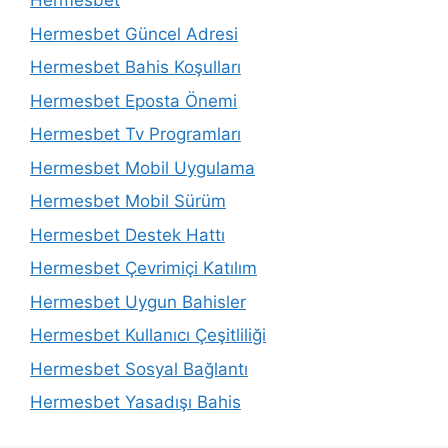
Hermesbet
Hermesbet Güncel Adresi
Hermesbet Bahis Koşulları
Hermesbet Eposta Önemi
Hermesbet Tv Programları
Hermesbet Mobil Uygulama
Hermesbet Mobil Sürüm
Hermesbet Destek Hattı
Hermesbet Çevrimiçi Katılım
Hermesbet Uygun Bahisler
Hermesbet Kullanıcı Çeşitliliği
Hermesbet Sosyal Bağlantı
Hermesbet Yasadışı Bahis