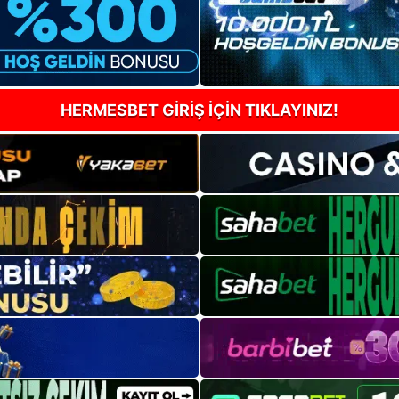
HERMESBET GİRİŞ İÇİN TIKLAYINIZ!