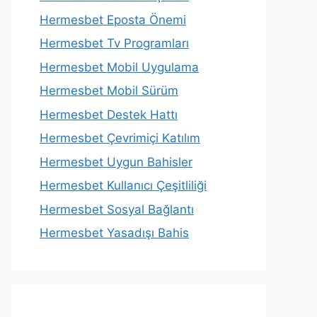
Hermesbet Eposta Önemi
Hermesbet Tv Programları
Hermesbet Mobil Uygulama
Hermesbet Mobil Sürüm
Hermesbet Destek Hattı
Hermesbet Çevrimiçi Katılım
Hermesbet Uygun Bahisler
Hermesbet Kullanıcı Çeşitliliği
Hermesbet Sosyal Bağlantı
Hermesbet Yasadışı Bahis