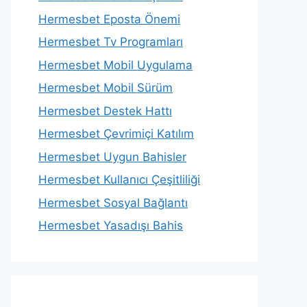
Hermesbet Eposta Önemi
Hermesbet Tv Programları
Hermesbet Mobil Uygulama
Hermesbet Mobil Sürüm
Hermesbet Destek Hattı
Hermesbet Çevrimiçi Katılım
Hermesbet Uygun Bahisler
Hermesbet Kullanıcı Çeşitliliği
Hermesbet Sosyal Bağlantı
Hermesbet Yasadışı Bahis