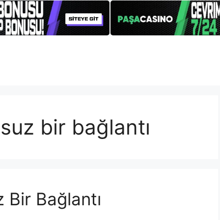
uz bir bağlantı
Bir Bağlantı