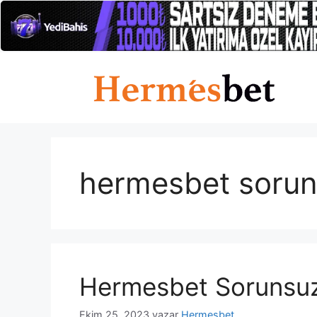
İçeriğe
atla
hermesbet soruns
Hermesbet Sorunsuz 
Ekim 25, 2023
yazar
Hermesbet