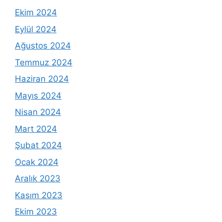
Ekim 2024
Eylül 2024
Ağustos 2024
Temmuz 2024
Haziran 2024
Mayıs 2024
Nisan 2024
Mart 2024
Şubat 2024
Ocak 2024
Aralık 2023
Kasım 2023
Ekim 2023