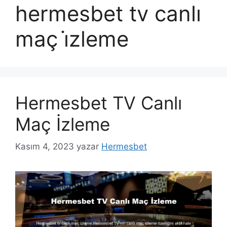
hermesbet tv canlı
maç i̇zleme
Hermesbet TV Canlı
Maç İzleme
Kasım 4, 2023
yazar
Hermesbet