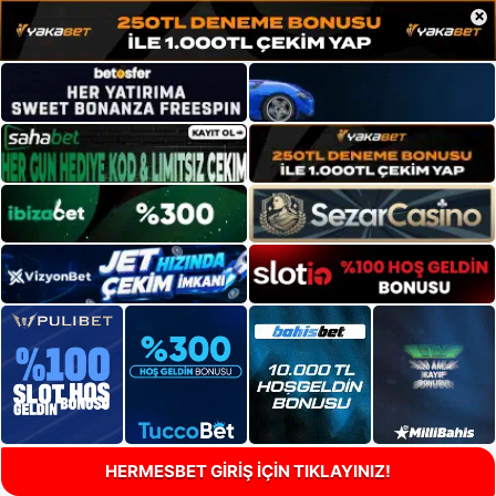
×
HERMESBET GİRİŞ İÇİN TIKLAYINIZ!