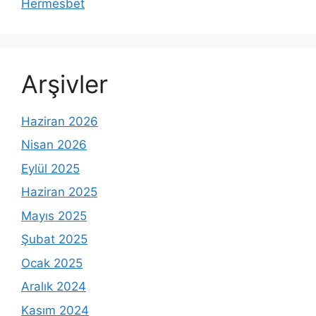
Hermesbet
Arşivler
Haziran 2026
Nisan 2026
Eylül 2025
Haziran 2025
Mayıs 2025
Şubat 2025
Ocak 2025
Aralık 2024
Kasım 2024