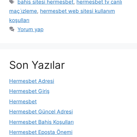
Etiketler
bahis sitesi hermesbet
,
hermesbet tv canlı
maç i̇zleme
,
hermesbet web sitesi kullanım
koşulları
Yorum yap
Son Yazılar
Hermesbet Adresi
Hermesbet Giriş
Hermesbet
Hermesbet Güncel Adresi
Hermesbet Bahis Koşulları
Hermesbet Eposta Önemi