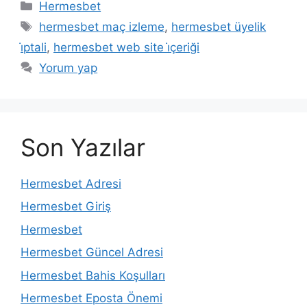
Kategoriler
Hermesbet
Etiketler
hermesbet maç izleme
,
hermesbet üyelik
i̇ptali
,
hermesbet web site i̇çeriği
Yorum yap
Son Yazılar
Hermesbet Adresi
Hermesbet Giriş
Hermesbet
Hermesbet Güncel Adresi
Hermesbet Bahis Koşulları
Hermesbet Eposta Önemi