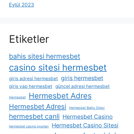
Eylül 2023
Etiketler
bahis sitesi hermesbet
casino sitesi hermesbet
giris hermesbet
giris adresi hermesbet
giris yap hermesbet
güncel adresi hermesbet
Hermesbet Adres
Hermesbet
Hermesbet Adresi
Hermesbet Bahis Sitesi
hermesbet canli
Hermesbet Casino
Hermesbet Casino Sitesi
hermesbet casino oyunları