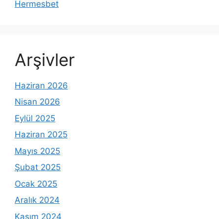
Hermesbet
Arşivler
Haziran 2026
Nisan 2026
Eylül 2025
Haziran 2025
Mayıs 2025
Şubat 2025
Ocak 2025
Aralık 2024
Kasım 2024