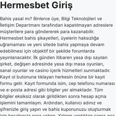
Hermesbet Giriş
Bahis yasal mı? Binlerce üye, Bilgi Teknolojileri ve
İletişim Departmanı tarafından kapatılmayan adreslere
müşterilere para göndererek para kazanabilir.
Hermesbet bahis şikayetleri, üyelerin haksızlığa
uğramaması ve yeni sitede bahis yapmaya devam
edebilmesi için objektif bir şekilde forumlarda
yayınlanacaktır. İlk günden itibaren yasa dışı sayılan
şirket, değişen adresinde yasa dışı masa oyunları,
sanal oyunlar ve casino içerik hizmetleri sunmaktadır.
Kayıt ol butonuna tıklayan herkesin önüne bir kayıt
formu gelir. Kayıt formunda isim, cep telefonu numarası
ve e-posta adresi gibi bilgiler yer almaktadır. Tüm
bilgiler eksiksiz olarak girildikten sonra hesap açma
işlemini tamamlayın. Ardından, kullanıcı adınız ve
şifrenizle giriş yapın ve bahis kuponunuzu oluşturmak
için hesabınıza para yatırın. Yatırım yaptıktan sonra ana