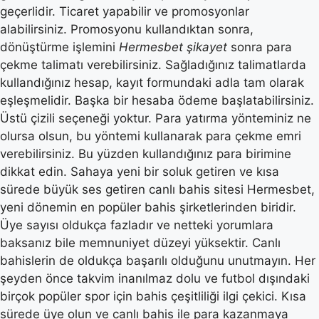
geçerlidir. Ticaret yapabilir ve promosyonlar
alabilirsiniz. Promosyonu kullandıktan sonra,
dönüştürme işlemini
Hermesbet şikayet
sonra para
çekme talimatı verebilirsiniz. Sağladığınız talimatlarda
kullandığınız hesap, kayıt formundaki adla tam olarak
eşleşmelidir. Başka bir hesaba ödeme başlatabilirsiniz.
Üstü çizili seçeneği yoktur. Para yatırma yönteminiz ne
olursa olsun, bu yöntemi kullanarak para çekme emri
verebilirsiniz. Bu yüzden kullandığınız para birimine
dikkat edin. Sahaya yeni bir soluk getiren ve kısa
sürede büyük ses getiren canlı bahis sitesi Hermesbet,
yeni dönemin en popüler bahis şirketlerinden biridir.
Üye sayısı oldukça fazladır ve netteki yorumlara
baksanız bile memnuniyet düzeyi yüksektir. Canlı
bahislerin de oldukça başarılı olduğunu unutmayın. Her
şeyden önce takvim inanılmaz dolu ve futbol dışındaki
birçok popüler spor için bahis çeşitliliği ilgi çekici. Kısa
sürede üye olun ve canlı bahis ile para kazanmaya