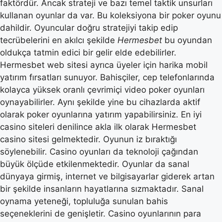
faktördür. Ancak strateji ve bazı temel taktik unsurları
kullanan oyunlar da var. Bu koleksiyona bir poker oyunu
dahildir. Oyuncular doğru stratejiyi takip edip
tecrübelerini en akılcı şekilde
Hermesbet
bu oyundan
oldukça tatmin edici bir gelir elde edebilirler.
Hermesbet web sitesi ayrıca üyeler için harika mobil
yatırım fırsatları sunuyor. Bahisçiler, cep telefonlarında
kolayca yüksek oranlı çevrimiçi video poker oyunları
oynayabilirler. Aynı şekilde yine bu cihazlarda aktif
olarak poker oyunlarına yatırım yapabilirsiniz. En iyi
casino siteleri denilince akla ilk olarak Hermesbet
casino sitesi gelmektedir. Oyunun iz bıraktığı
söylenebilir. Casino oyunları da teknoloji çağından
büyük ölçüde etkilenmektedir. Oyunlar da sanal
dünyaya girmiş, internet ve bilgisayarlar giderek artan
bir şekilde insanların hayatlarına sızmaktadır. Sanal
oynama yeteneği, topluluğa sunulan bahis
seçeneklerini de genişletir. Casino oyunlarının para