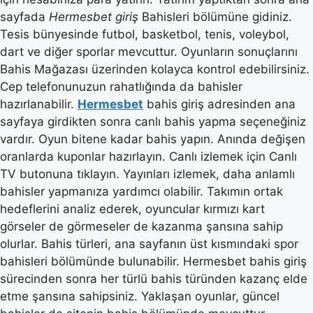
sayfada
Hermesbet giriş
Bahisleri bölümüne gidiniz.
Tesis bünyesinde futbol, basketbol, tenis, voleybol,
dart ve diğer sporlar mevcuttur. Oyunların sonuçlarını
Bahis Mağazası üzerinden kolayca kontrol edebilirsiniz.
Cep telefonunuzun rahatlığında da bahisler
hazırlanabilir.
Hermesbet
bahis giriş adresinden ana
sayfaya girdikten sonra canlı bahis yapma seçeneğiniz
vardır. Oyun bitene kadar bahis yapın. Anında değişen
oranlarda kuponlar hazırlayın. Canlı izlemek için Canlı
TV butonuna tıklayın. Yayınları izlemek, daha anlamlı
bahisler yapmanıza yardımcı olabilir. Takımın ortak
hedeflerini analiz ederek, oyuncular kırmızı kart
görseler de görmeseler de kazanma şansına sahip
olurlar. Bahis türleri, ana sayfanın üst kısmındaki spor
bahisleri bölümünde bulunabilir. Hermesbet bahis giriş
sürecinden sonra her türlü bahis türünden kazanç elde
etme şansına sahipsiniz. Yaklaşan oyunlar, güncel