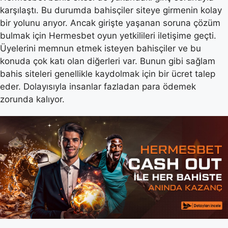
karşılaştı. Bu durumda bahisçiler siteye girmenin kolay
bir yolunu arıyor. Ancak girişte yaşanan soruna çözüm
bulmak için Hermesbet oyun yetkilileri iletişime geçti.
Üyelerini memnun etmek isteyen bahisçiler ve bu
konuda çok katı olan diğerleri var. Bunun gibi sağlam
bahis siteleri genellikle kaydolmak için bir ücret talep
eder. Dolayısıyla insanlar fazladan para ödemek
zorunda kalıyor.