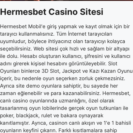
Hermesbet Casino Sitesi
Hermesbet Mobil'e giriş yapmak ve kayıt olmak için bir
tarayıcı kullanmalısınız. Tüm İnternet tarayıcıları
uyumludur, böylece ihtiyacınız olan tarayıcıyı kolayca
seçebilirsiniz. Web sitesi çok hızlı ve sağlam bir altyapı
ile dolu. Hesabı oluşturan kullanıcı, şifresini ve kullanıcı
adını girerek kişisel hesabını görüntüleyebilir. Slot
Oyunları binlerce 3D Slot, Jackpot ve Kazı Kazan Oyunu
içerir, bu nedenle oyun seçerken zorluk çekmezsiniz.
Ayrıca site demo oyunlara sahiptir, bu sayede her
zaman eğlenebilir ve para kazanabilirsiniz. Hermesbet,
canlı casino oyunlarında uzmanlığını, özel olarak
tasarlanmış oyun lobilerinde gerçek oyun tutkunları ile
poker, blackjack, rulet ve bakara oynayarak
kanıtlamıştır. Ayrıca, casinon canlı akışın ve 1'e 1 bahisli
oyunların keyfini çıkarın. Farklı kısıtlamalara sahip