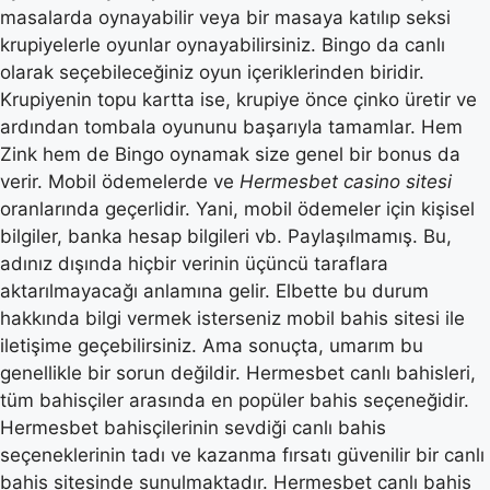
masalarda oynayabilir veya bir masaya katılıp seksi
krupiyelerle oyunlar oynayabilirsiniz. Bingo da canlı
olarak seçebileceğiniz oyun içeriklerinden biridir.
Krupiyenin topu kartta ise, krupiye önce çinko üretir ve
ardından tombala oyununu başarıyla tamamlar. Hem
Zink hem de Bingo oynamak size genel bir bonus da
verir. Mobil ödemelerde ve
Hermesbet casino sitesi
oranlarında geçerlidir. Yani, mobil ödemeler için kişisel
bilgiler, banka hesap bilgileri vb. Paylaşılmamış. Bu,
adınız dışında hiçbir verinin üçüncü taraflara
aktarılmayacağı anlamına gelir. Elbette bu durum
hakkında bilgi vermek isterseniz mobil bahis sitesi ile
iletişime geçebilirsiniz. Ama sonuçta, umarım bu
genellikle bir sorun değildir. Hermesbet canlı bahisleri,
tüm bahisçiler arasında en popüler bahis seçeneğidir.
Hermesbet bahisçilerinin sevdiği canlı bahis
seçeneklerinin tadı ve kazanma fırsatı güvenilir bir canlı
bahis sitesinde sunulmaktadır. Hermesbet canlı bahis