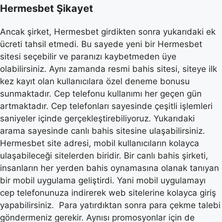
Hermesbet Şikayet
Ancak şirket, Hermesbet girdikten sonra yukarıdaki ek
ücreti tahsil etmedi. Bu sayede yeni bir Hermesbet
sitesi seçebilir ve paranızı kaybetmeden üye
olabilirsiniz. Aynı zamanda resmi bahis sitesi, siteye ilk
kez kayıt olan kullanıcılara özel deneme bonusu
sunmaktadır. Cep telefonu kullanımı her geçen gün
artmaktadır. Cep telefonları sayesinde çeşitli işlemleri
saniyeler içinde gerçekleştirebiliyoruz. Yukarıdaki
arama sayesinde canlı bahis sitesine ulaşabilirsiniz.
Hermesbet site adresi, mobil kullanıcıların kolayca
ulaşabileceği sitelerden biridir. Bir canlı bahis şirketi,
insanların her yerden bahis oynamasına olanak tanıyan
bir mobil uygulama geliştirdi. Yani mobil uygulamayı
cep telefonunuza indirerek web sitelerine kolayca giriş
yapabilirsiniz. Para yatırdıktan sonra para çekme talebi
göndermeniz gerekir. Aynısı promosyonlar için de