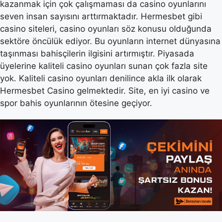
kazanmak için çok çalışmaması da casino oyunlarını
seven insan sayısını arttırmaktadır. Hermesbet gibi
casino siteleri, casino oyunları söz konusu olduğunda
sektöre öncülük ediyor. Bu oyunların internet dünyasına
taşınması bahisçilerin ilgisini artırmıştır. Piyasada
üyelerine kaliteli casino oyunları sunan çok fazla site
yok. Kaliteli casino oyunları denilince akla ilk olarak
Hermesbet Casino gelmektedir. Site, en iyi casino ve
spor bahis oyunlarının ötesine geçiyor.