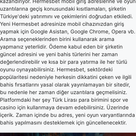
kazandırıyor. Hermesbet mobil giriş adreslerine ve oyun
uzantılarına geçiş konusundaki kısıtlamaları, şirketin
Türkiye'deki yatırımını ve çekimlerini doğrudan etkiledi.
Yeni Hermesbet adresinize mobil cihazınızdan giriş
yapmak için Google Asistan, Google Chrome, Opera vb.
Arama seçeneklerinden birini kullanarak arama
yapmanız yeterlidir. Ödeme kabul eden bir şirketin
güncel adresini ve yeni bahis türlerini her zaman
değerlendirebilir ve kısa bir para yatırma ile her türlü
oyunu oynayabilirsiniz. Hermesbet, sektördeki
popülaritesi nedeniyle herkesin dikkatini çeken ve ilgili
bahis fırsatlarını yasal olarak yayınlamayan bir sitedir,
bu nedenle her zaman diğer uzantılara geçmelisiniz.
Platformdaki her şey Türk Lirası para birimini spor ve
casino için kullanmaya devam edebilirsiniz. Üzerinde
içerik. Zaman içinde bu adres, yeni oyun varyantlarında
bahis yapılmasını desteklemek için güncellenecektir.