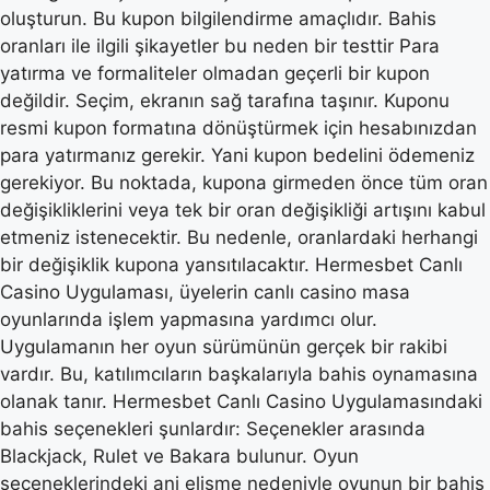
oluşturun. Bu kupon bilgilendirme amaçlıdır. Bahis
oranları ile ilgili şikayetler bu neden bir testtir Para
yatırma ve formaliteler olmadan geçerli bir kupon
değildir. Seçim, ekranın sağ tarafına taşınır. Kuponu
resmi kupon formatına dönüştürmek için hesabınızdan
para yatırmanız gerekir. Yani kupon bedelini ödemeniz
gerekiyor. Bu noktada, kupona girmeden önce tüm oran
değişikliklerini veya tek bir oran değişikliği artışını kabul
etmeniz istenecektir. Bu nedenle, oranlardaki herhangi
bir değişiklik kupona yansıtılacaktır. Hermesbet Canlı
Casino Uygulaması, üyelerin canlı casino masa
oyunlarında işlem yapmasına yardımcı olur.
Uygulamanın her oyun sürümünün gerçek bir rakibi
vardır. Bu, katılımcıların başkalarıyla bahis oynamasına
olanak tanır. Hermesbet Canlı Casino Uygulamasındaki
bahis seçenekleri şunlardır: Seçenekler arasında
Blackjack, Rulet ve Bakara bulunur. Oyun
seçeneklerindeki ani elişme nedeniyle oyunun bir bahis